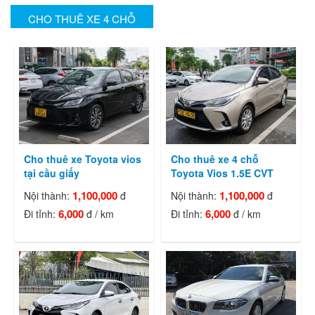
CHO THUÊ XE 4 CHỖ
Cho thuê xe Toyota vios
Cho thuê xe 4 chỗ
tại cầu giấy
Toyota Vios 1.5E CVT
2024 30E-70455
1,100,000
1,100,000
Nội thành:
đ
Nội thành:
đ
6,000
6,000
Đi tỉnh:
đ / km
Đi tỉnh:
đ / km