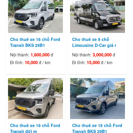
Cho thuê xe 16 chỗ Ford
Cho thuê xe 9 chỗ
Transit BKS 29B1
Limousine D-Car giá r
1,600,000
3,000,000
Nội thành:
đ
Nội thành:
đ
10,000
15,000
Đi tỉnh:
đ / km
Đi tỉnh:
đ / km
Cho thuê xe 16 chỗ Ford
Cho thuê xe 16 chỗ Ford
Transit đời m
Transit BKS 29B1