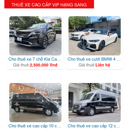
THUÊ XE CAO CẤP VIP HẠNG SANG
Cho thuê xe 7 chỗ Kia Carnival màu đen cao cấp
Cho thuê xe cưới BMW 4 series mui trần
Giá thuê:
2,500,000 Vnd
Giá thuê:
Liên hệ
Cho thuê xe cao cấp 10 chỗ Ford Dcar
Cho thuê xe cao cấp 12 chỗ Hyundai Dcar