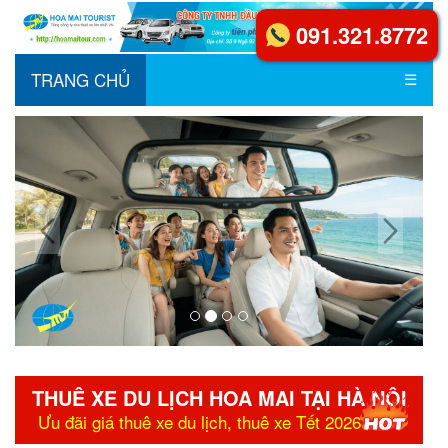
091.321.8772
TRANG CHỦ
☰
THUÊ XE DU LỊCH HOA MAI TẠI HÀ NỘI
Ưu đãi giá thuê xe du lịch, thuê xe Tết 2026