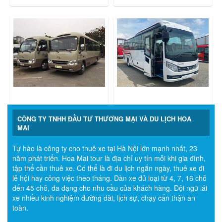
CÔNG TY TNHH ĐẦU TƯ THƯƠNG MẠI VÀ DU LỊCH HOA
MAI
Tự hào là công ty cho thuê xe tại Hà Nội lớn mạnh nhất, 23
năm phát triển. Hoa Mai tour là địa chỉ uy tín mỗi khi gia đình,
tập thể cần thuê xe. Có thể là đi du lịch ngắn ngày, thuê xe đi
lễ hội hay công việc theo tháng. Dàn xe đủ loại từ 4, 7, 16 chỗ
đến 45 chỗ, đa dạng cho nhu cầu của khách hàng. Đội ngũ lái
xe nhiều kinh nghiệm đường dài, lịch sự, chạy cẩn thận an
toàn.