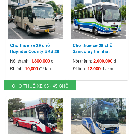
Cho thuê xe 29 chỗ
Cho thuê xe 29 chỗ
Huyndai County BKS 29
Samco uy tín nhất
1,800,000
2,000,000
Nội thành:
đ
Nội thành:
đ
10,000
12,000
Đi tỉnh:
đ / km
Đi tỉnh:
đ / km
CHO THUÊ XE 35 - 45 CHỖ